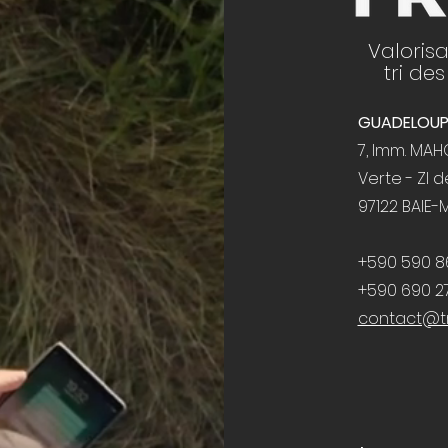
Valorisa
tri de
GUADELOUP
7, Imm. MA
Verte - ZI d
97122 BAIE-
+590 590 8
+590 690 27
contact@tr